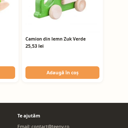
Camion din lemn Zuk Verde
25,53 lei
Adaugă în coș
Te ajutăm
Email:
contact@teeny.ro