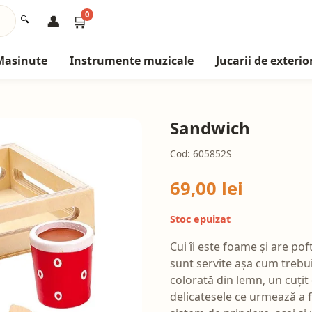
0
👤
🛒
🔍
Masinute
Instrumente muzicale
Jucarii de exterio
Sandwich
Cod: 605852S
69,00 lei
Stoc epuizat
Cui îi este foame și are po
sunt servite așa cum trebui
colorată din lemn, un cuțit
delicatesele ce urmează a f