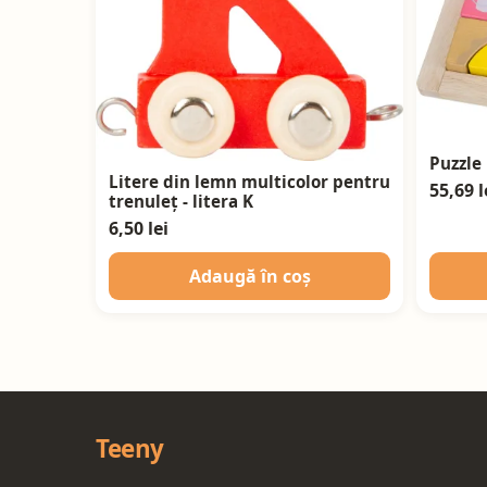
Puzzle
Litere din lemn multicolor pentru
55,69 l
trenuleț - litera K
6,50 lei
Adaugă în coș
Teeny