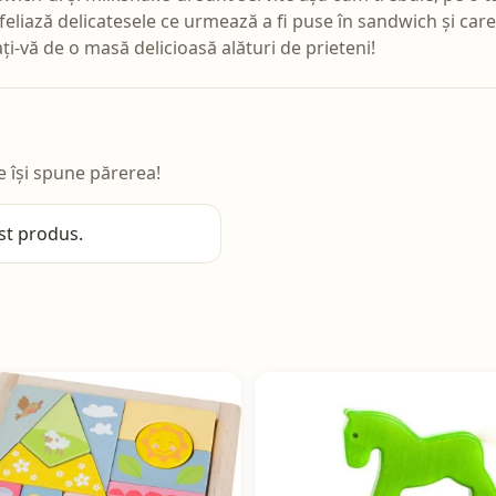
feliază delicatesele ce urmează a fi puse în sandwich și car
i-vă de o masă delicioasă alături de prieteni!
e își spune părerea!
st produs.