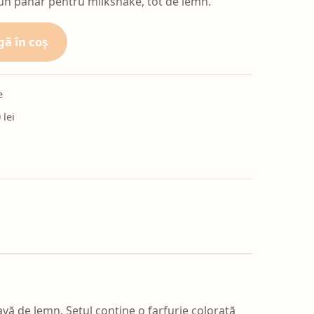
 un pahar pentru milkshake, tot de lemn.
ă în coș
e
 lei
avă de lemn. Setul conține o farfurie colorată