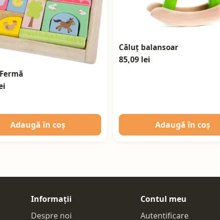
Căluț balansoar
85,09 lei
 Fermă
ei
Adaugă în coș
Adaugă în coș
Informații
Contul meu
Despre noi
Autentificare