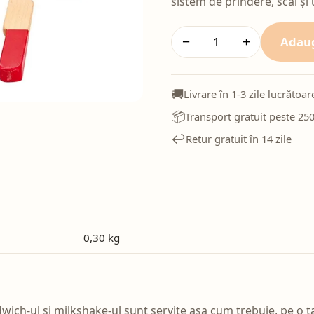
sistem de prindere, scai și
Adaug
−
+
🚚
Livrare în 1-3 zile lucrătoar
📦
Transport gratuit peste 250
↩️
Retur gratuit în 14 zile
0,30 kg
dwich-ul și milkshake-ul sunt servite așa cum trebuie, pe o t