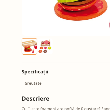
Specificații
Greutate
Descriere
Cui îi este foame și are poftă de 0 gustare? San