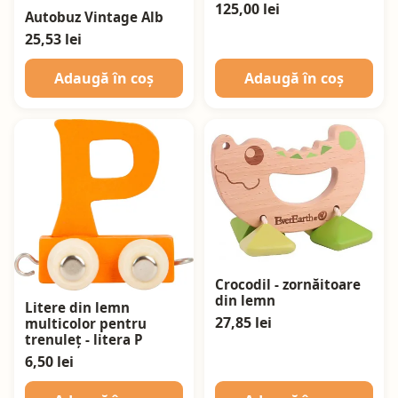
125,00 lei
Autobuz Vintage Alb
25,53 lei
Adaugă în coș
Adaugă în coș
Crocodil - zornăitoare
din lemn
Litere din lemn
27,85 lei
multicolor pentru
trenuleț - litera P
6,50 lei