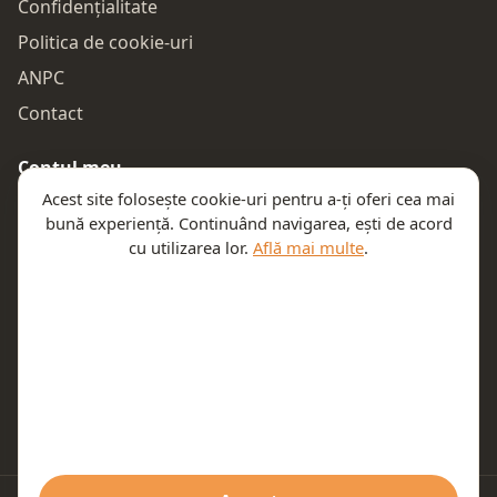
Confidențialitate
Politica de cookie-uri
ANPC
Contact
Contul meu
Acest site folosește cookie-uri pentru a-ți oferi cea mai
Autentificare
bună experiență. Continuând navigarea, ești de acord
Comenzile mele
cu utilizarea lor.
Află mai multe
.
Coșul meu
Te ajutăm
Email:
contact@teeny.ro
Telefon:
0757319308