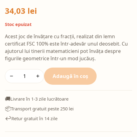
34,03 lei
Stoc epuizat
Acest joc de învățare cu fracții, realizat din lemn
certificat FSC 100% este într-adevăr unul deosebit. Cu
ajutorul lui tinerii matematicieni pot învăța despre
figurile geometrice într-un mod jucăuș.
Adaugă în coș
−
+
🚚
Livrare în 1-3 zile lucrătoare
📦
Transport gratuit peste 250 lei
↩️
Retur gratuit în 14 zile