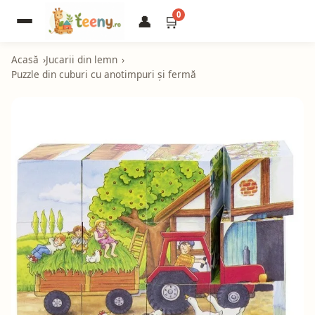
0
👤
🛒
Acasă
Jucarii din lemn
Puzzle din cuburi cu anotimpuri și fermă