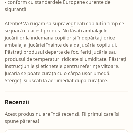
- conform cu standardele Europene curente de
siguranță
Atenție! Vă rugăm să supravegheați copilul în timp ce
se joacă cu acest produs. Nu lăsați ambalajele
jucăriilor la îndemâna copiilor și îndepărtați orice
ambalaj al jucăriei înainte de a da jucăria copilului.
Păstrați produsul departe de foc, feriți jucăria sau
produsul de temperaturi ridicate și umiditate. Păstrați
instrucțiunile și etichetele pentru referințe viitoare.
Jucăria se poate curăța cu o cârpă ușor umedă.
Ștergeți și uscați la aer imediat după curățare.
Recenzii
Acest produs nu are încă recenzii. Fii primul care își
spune părerea!