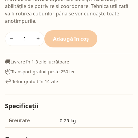
abilitățile de potrivire și coordonare. Tehnica utilizată
va fi rotirea cuburilor până se vor cunoaște toate
anotimpurile.
Adaugă în coș
−
+
🚚
Livrare în 1-3 zile lucrătoare
📦
Transport gratuit peste 250 lei
↩️
Retur gratuit în 14 zile
Specificații
Greutate
0,29 kg