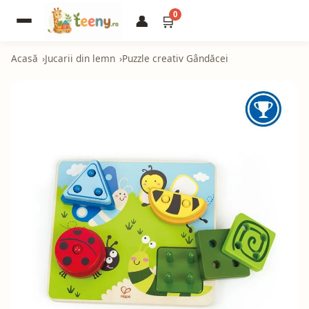
0
👤
🛒
Acasă
Jucarii din lemn
Puzzle creativ Gândăcei