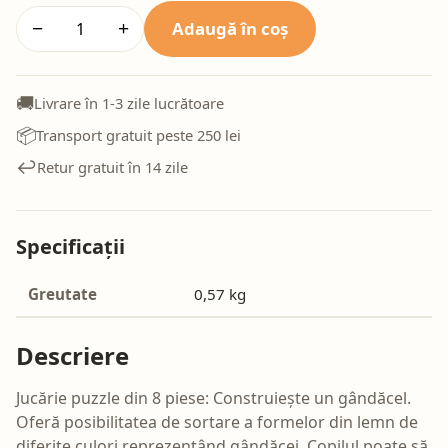
Adaugă în coș
−
+
🚚
Livrare în 1-3 zile lucrătoare
📦
Transport gratuit peste 250 lei
↩️
Retur gratuit în 14 zile
Specificații
Greutate
0,57 kg
Descriere
Jucărie puzzle din 8 piese: Construiește un gândăcel.
Oferă posibilitatea de sortare a formelor din lemn de
diferite culori reprezentând gândăcei. Copilul poate să