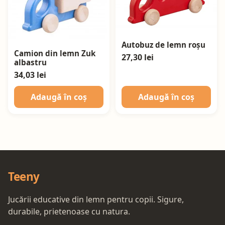
Autobuz de lemn roșu
Camion din lemn Zuk
27,30 lei
albastru
34,03 lei
Adaugă în coș
Adaugă în coș
Teeny
Jucării educative din lemn pentru copii. Sigure,
durabile, prietenoase cu natura.