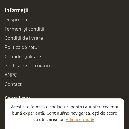
Informații
Despre noi
Termeni și condiții
Condiții de livrare
Politica de retur
Confidențialitate
Politica de cookie-uri
ANPC
Contact
Contul meu
Acest site folosește cookie-uri pentru a-ți oferi cea mai
Autentificare
bună experiență. Continuând navigarea, ești de acord
Comenzile mele
cu utilizarea lor.
Află mai multe
.
Coșul meu