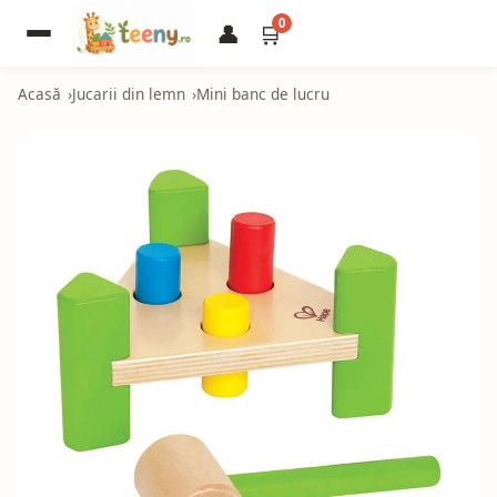
0
👤
🛒
Acasă
Jucarii din lemn
Mini banc de lucru