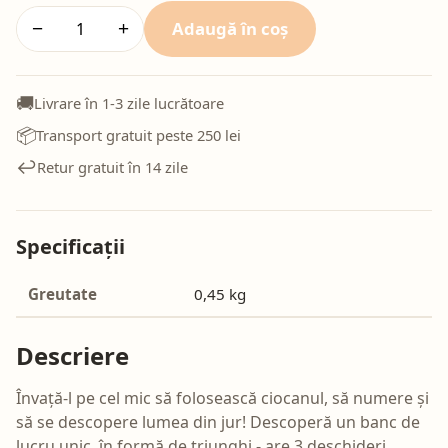
Adaugă în coș
−
+
🚚
Livrare în 1-3 zile lucrătoare
📦
Transport gratuit peste 250 lei
↩️
Retur gratuit în 14 zile
Specificații
Greutate
0,45 kg
Descriere
Învață-l pe cel mic să folosească ciocanul, să numere și
să se descopere lumea din jur! Descoperă un banc de
lucru unic, în formă de triunghi - are 3 deschideri