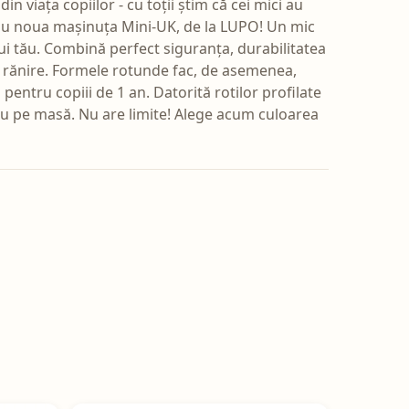
in viața copiilor - cu toții știm că cei mici au
i tău noua mașinuța Mini-UK, de la LUPO! Un mic
ului tău. Combină perfect siguranța, durabilitatea
 de rănire. Formele rotunde fac, de asemenea,
i pentru copiii de 1 an. Datorită rotilor profilate
au pe masă. Nu are limite! Alege acum culoarea