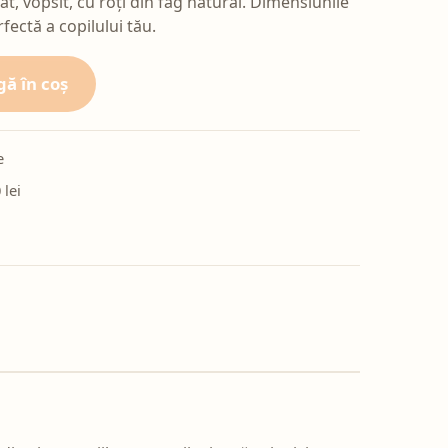
t, vopsit, cu roți din fag natural. Dimensiunile
fectă a copilului tău.
ă în coș
e
 lei