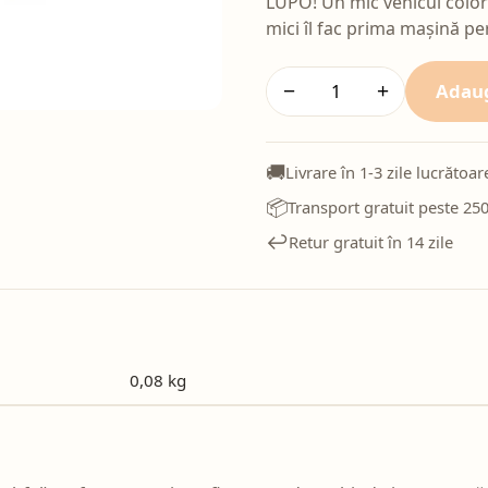
LUPO! Un mic vehicul colora
mici îl fac prima mașină per
Adaug
−
+
🚚
Livrare în 1-3 zile lucrătoar
📦
Transport gratuit peste 250
↩️
Retur gratuit în 14 zile
0,08 kg