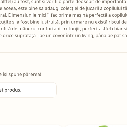
 altfel) au fost, sunt și vor fi o parte deosebit de importantă d
e aceea, este bine să adaugi colecției de jucării a copilulu
tural. Dimensiunile mici îl fac prima mașină perfectă a copil
scuțite și a fost bine lustruită, prin urmare nu există riscul
Profită de mânerul confortabil, rotunjit, perfect astfel chiar ș
orice suprafață - pe un covor într-un living, până pe pat s
e își spune părerea!
st produs.