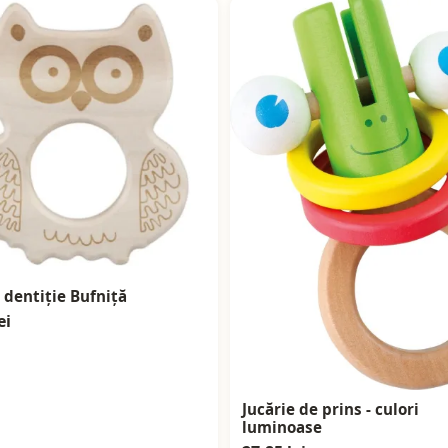
 dentiție Bufniță
ei
Jucărie de prins - culori
luminoase