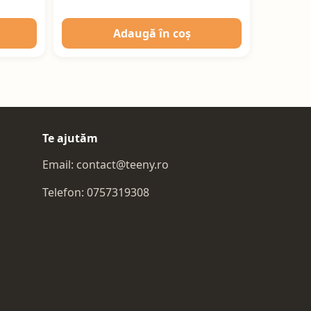
Adaugă în coș
Te ajutăm
Email:
contact@teeny.ro
Telefon:
0757319308