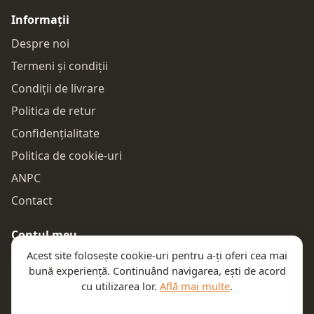
Informații
Despre noi
Termeni și condiții
Condiții de livrare
Politica de retur
Confidențialitate
Politica de cookie-uri
ANPC
Contact
Contul meu
Acest site folosește cookie-uri pentru a-ți oferi cea mai
Autentificare
bună experiență. Continuând navigarea, ești de acord
Comenzile mele
cu utilizarea lor.
Află mai multe
.
Coșul meu