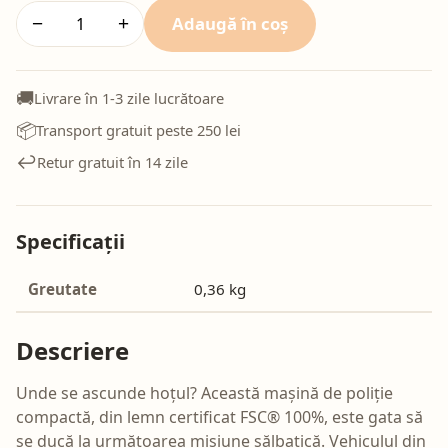
Adaugă în coș
−
+
🚚
Livrare în 1-3 zile lucrătoare
📦
Transport gratuit peste 250 lei
↩️
Retur gratuit în 14 zile
Specificații
Greutate
0,36 kg
Descriere
Unde se ascunde hoțul? Această mașină de poliție
compactă, din lemn certificat FSC® 100%, este gata să
se ducă la următoarea misiune sălbatică. Vehiculul din