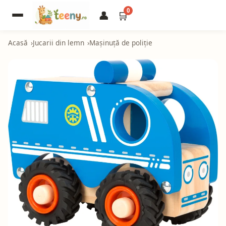
0
👤
🛒
Acasă
Jucarii din lemn
Mașinuță de poliție