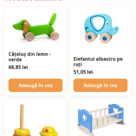
Cățeluș din lemn -
Elefantul albastru pe
verde
roți
68,85 lei
51,05 lei
Adaugă în coș
Adaugă în coș