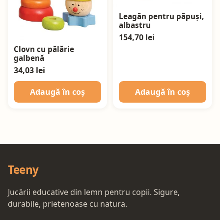
Leagăn pentru păpuși,
albastru
154,70 lei
Clovn cu pălărie
galbenă
34,03 lei
Adaugă în coș
Adaugă în coș
Teeny
Jucării educative din lemn pentru copii. Sigure,
durabile, prietenoase cu natura.