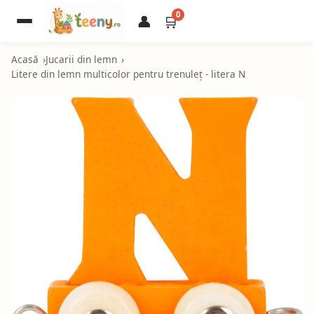
0
👤
🛒
Acasă
Jucarii din lemn
Litere din lemn multicolor pentru trenuleț - litera N