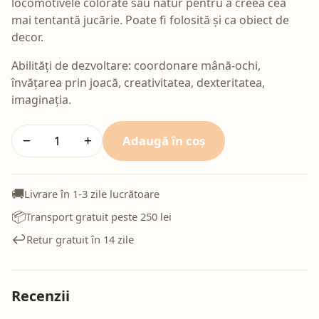
locomotivele colorate sau natur pentru a creea cea
mai tentantă jucărie. Poate fi folosită și ca obiect de
decor.
Abilități de dezvoltare: coordonare mână-ochi,
învățarea prin joacă, creativitatea, dexteritatea,
imaginația.
Adaugă în coș
−
+
🚚
Livrare în 1-3 zile lucrătoare
📦
Transport gratuit peste 250 lei
↩️
Retur gratuit în 14 zile
Recenzii