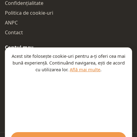
Confidențialitate
Politica de cookie-uri
ANPC
Contact
Contul meu
Acest site folosește cookie-uri pentru a-ți oferi cea mai
Autentificare
bună experiență. Continuând navigarea, ești de acord
Comenzile mele
cu utilizarea lor.
Află mai multe
.
Coșul meu
Te ajutăm
Email:
contact@teeny.ro
Telefon:
0757319308