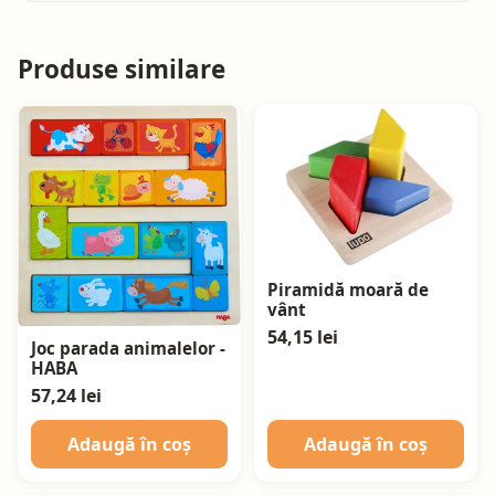
Produse similare
Piramidă moară de
vânt
54,15 lei
Joc parada animalelor -
HABA
57,24 lei
Adaugă în coș
Adaugă în coș