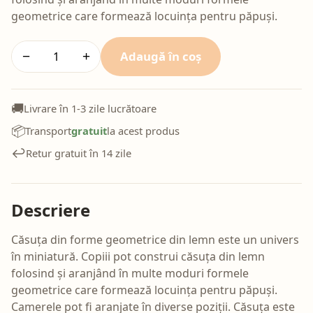
geometrice care formează locuința pentru păpuși.
Adaugă în coș
−
+
🚚
Livrare în 1-3 zile lucrătoare
📦
Transport
gratuit
la acest produs
↩️
Retur gratuit în 14 zile
Descriere
Căsuța din forme geometrice din lemn este un univers
în miniatură. Copiii pot construi căsuța din lemn
folosind și aranjând în multe moduri formele
geometrice care formează locuința pentru păpuși.
Camerele pot fi aranjate în diverse poziții. Căsuța este