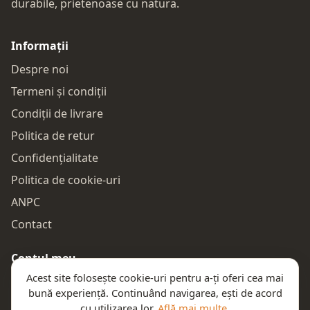
durabile, prietenoase cu natura.
Informații
Despre noi
Termeni și condiții
Condiții de livrare
Politica de retur
Confidențialitate
Politica de cookie-uri
ANPC
Contact
Contul meu
Acest site folosește cookie-uri pentru a-ți oferi cea mai
Autentificare
bună experiență. Continuând navigarea, ești de acord
Comenzile mele
cu utilizarea lor.
Află mai multe
.