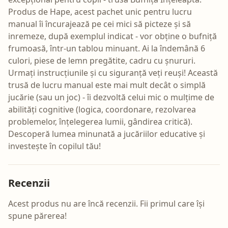
Produs de Hape, acest pachet unic pentru lucru
manual îi încurajează pe cei mici să picteze și să
inremeze, după exemplul indicat - vor obține o bufniță
frumoasă, într-un tablou minuant. Ai la îndemână 6
culori, piese de lemn pregătite, cadru cu șnururi.
Urmați instrucțiunile și cu siguranță veți reuși! Această
trusă de lucru manual este mai mult decât o simplă
jucărie (sau un joc) - îi dezvoltă celui mic o mulțime de
abilități cognitive (logica, coordonare, rezolvarea
problemelor, înțelegerea lumii, gândirea critică).
Descoperă lumea minunată a jucăriilor educative și
investește în copilul tău!
Recenzii
Acest produs nu are încă recenzii. Fii primul care își
spune părerea!