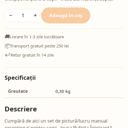
Adaugă în coș
−
+
🚚
Livrare în 1-3 zile lucrătoare
📦
Transport gratuit peste 250 lei
↩️
Retur gratuit în 14 zile
Specificații
Greutate
0,30 kg
Descriere
Cumpără de aici un set de pictură/lucru manual
excepțional pentru copii - trusa Bufnița Înțeleaptă.