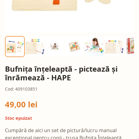
Bufnița înțeleaptă - pictează și
înrămează - HAPE
Cod: 409103851
49,00 lei
Stoc epuizat
Cumpără de aici un set de pictură/lucru manual
excepțional pentru copii - trusa Bufnița Înțeleaptă.