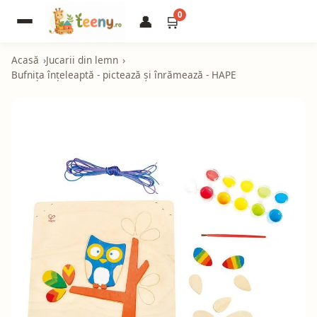
0
👤
🛒
Acasă
Jucarii din lemn
Bufnița înțeleaptă - pictează și înrămează - HAPE