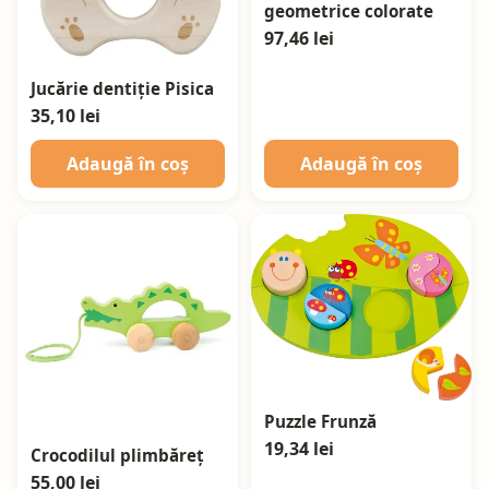
geometrice colorate
97,46 lei
Jucărie dentiție Pisica
35,10 lei
Adaugă în coș
Adaugă în coș
Puzzle Frunză
19,34 lei
Crocodilul plimbăreț
55,00 lei