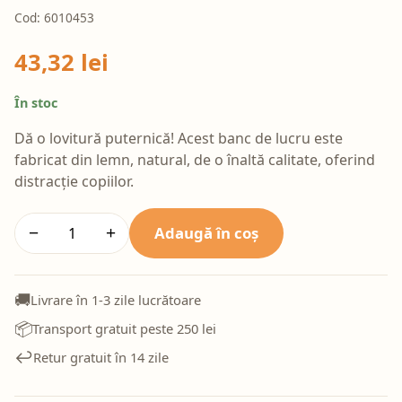
Cod: 6010453
43,32 lei
În stoc
Dă o lovitură puternică! Acest banc de lucru este
fabricat din lemn, natural, de o înaltă calitate, oferind
distracție copiilor.
Adaugă în coș
−
+
🚚
Livrare în 1-3 zile lucrătoare
📦
Transport gratuit peste 250 lei
↩️
Retur gratuit în 14 zile