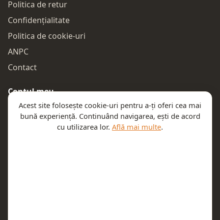
Politica de retur
Confidențialitate
Politica de cookie-uri
ANPC
Contact
Contul meu
Acest site folosește cookie-uri pentru a-ți oferi cea mai
Autentificare
bună experiență. Continuând navigarea, ești de acord
Comenzile mele
cu utilizarea lor.
Află mai multe
.
Coșul meu
Te ajutăm
Email:
contact@teeny.ro
Telefon:
0757319308