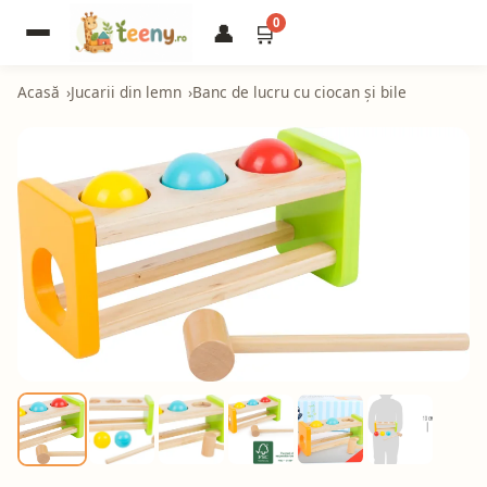
0
👤
🛒
Acasă
Jucarii din lemn
Banc de lucru cu ciocan și bile