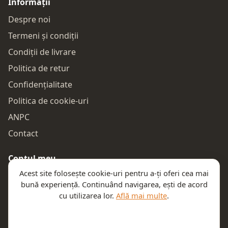
Informații
Despre noi
Termeni și condiții
Condiții de livrare
Politica de retur
Confidențialitate
Politica de cookie-uri
ANPC
Contact
Contul meu
Acest site folosește cookie-uri pentru a-ți oferi cea mai
Autentificare
bună experiență. Continuând navigarea, ești de acord
Comenzile mele
cu utilizarea lor.
Află mai multe
.
Coșul meu