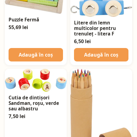
Puzzle Fermă
Litere din lemn
55,69 lei
multicolor pentru
trenuleț - litera F
6,50 lei
Adaugă în coș
Adaugă în coș
Cutia de dintișori
Sandman, roșu, verde
sau albastru
7,50 lei