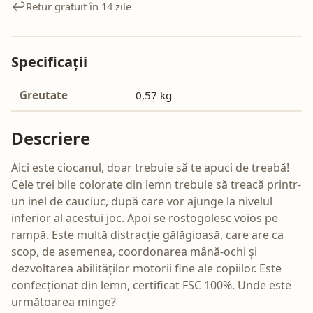
↩️
Retur gratuit în 14 zile
Specificații
Greutate
0,57 kg
Descriere
Aici este ciocanul, doar trebuie să te apuci de treabă!
Cele trei bile colorate din lemn trebuie să treacă printr-
un inel de cauciuc, după care vor ajunge la nivelul
inferior al acestui joc. Apoi se rostogolesc voios pe
rampă. Este multă distracție gălăgioasă, care are ca
scop, de asemenea, coordonarea mână-ochi și
dezvoltarea abilităților motorii fine ale copiilor. Este
confecționat din lemn, certificat FSC 100%. Unde este
următoarea minge?