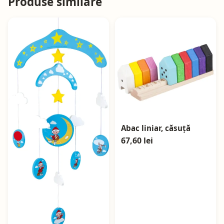
Produse similare
Abac liniar, căsuță
67,60 lei