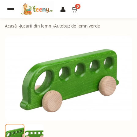
0
👤
🛒
Acasă
Jucarii din lemn
Autobuz de lemn verde