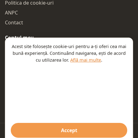
Politica de cookie-uri
ANPC
Contact
Contul meu
Acest site folosește cookie-uri pentru a-ți oferi cea mai
Autentificare
bună experiență. Continuând navigarea, ești de acord
Comenzile mele
cu utilizarea lor.
Află mai multe
.
Coșul meu
Te ajutăm
Email:
contact@teeny.ro
Telefon:
0757319308
Accept
© 2026 Teeny. Toate drepturile rezervate.