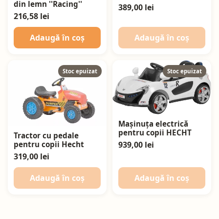
din lemn ''Racing''
389,00 lei
216,58 lei
Adaugă în coș
Adaugă în coș
Stoc epuizat
Stoc epuizat
Mașinuța electrică
pentru copii HECHT
Tractor cu pedale
939,00 lei
pentru copii Hecht
319,00 lei
Adaugă în coș
Adaugă în coș