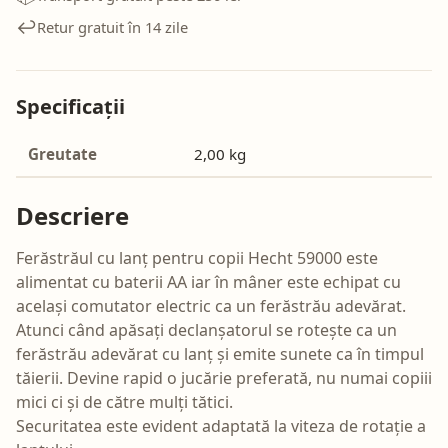
↩️
Retur gratuit în 14 zile
Specificații
Greutate
2,00 kg
Descriere
Ferăstrăul cu lanț pentru copii Hecht 59000 este
alimentat cu baterii AA iar în mâner este echipat cu
același comutator electric ca un ferăstrău adevărat.
Atunci când apăsați declanșatorul se rotește ca un
ferăstrău adevărat cu lanț și emite sunete ca în timpul
tăierii. Devine rapid o jucărie preferată, nu numai copiii
mici ci și de către mulți tătici.
Securitatea este evident adaptată la viteza de rotație a