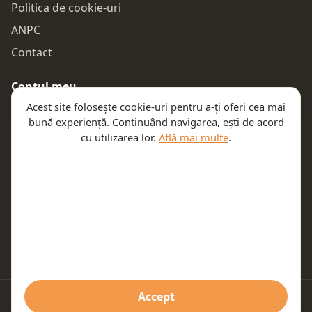
Politica de cookie-uri
ANPC
Contact
Contul meu
Acest site folosește cookie-uri pentru a-ți oferi cea mai
Autentificare
bună experiență. Continuând navigarea, ești de acord
Comenzile mele
cu utilizarea lor.
Află mai multe
.
Coșul meu
Te ajutăm
Email:
contact@teeny.ro
Telefon:
0757319308
Accept
© 2026 Teeny. Toate drepturile rezervate.