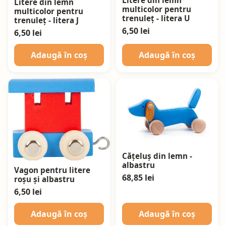
Litere din lemn
multicolor pentru
multicolor pentru
trenuleț - litera U
trenuleț - litera J
6,50 lei
6,50 lei
Adaugă în coș
Adaugă în coș
Cățeluș din lemn -
albastru
Vagon pentru litere
68,85 lei
roșu și albastru
6,50 lei
Adaugă în coș
Adaugă în coș