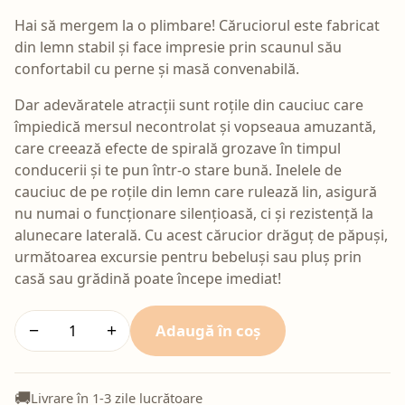
Hai să mergem la o plimbare! Căruciorul este fabricat
din lemn stabil și face impresie prin scaunul său
confortabil cu perne și masă convenabilă.
Dar adevăratele atracții sunt roțile din cauciuc care
împiedică mersul necontrolat și vopseaua amuzantă,
care creează efecte de spirală grozave în timpul
conducerii și te pun într-o stare bună. Inelele de
cauciuc de pe roțile din lemn care rulează lin, asigură
nu numai o funcționare silențioasă, ci și rezistență la
alunecare laterală. Cu acest cărucior drăguț de păpuși,
următoarea excursie pentru bebeluși sau pluș prin
casă sau grădină poate începe imediat!
Adaugă în coș
−
+
🚚
Livrare în 1-3 zile lucrătoare