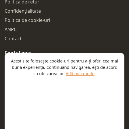
Politica de retur
Confidențialitate
Politica de cookie-uri
ANPC
Contact
Contul meu
Acest site folosește cookie-uri pentru a-ți oferi cea mai
Autentificare
bună experiență. Continuând navigarea, ești de acord
Comenzile mele
cu utilizarea lor.
Află mai multe
.
Coșul meu
Te ajutăm
Email:
contact@teeny.ro
Telefon:
0757319308