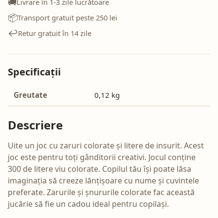
🚚
Livrare în 1-3 zile lucrătoare
📦
Transport gratuit peste 250 lei
↩️
Retur gratuit în 14 zile
Specificații
Greutate
0,12 kg
Descriere
Uite un joc cu zaruri colorate și litere de insurit. Acest
joc este pentru toți gânditorii creativi. Jocul conține
300 de litere viu colorate. Copilul tău își poate lăsa
imaginația să creeze lănțișoare cu nume și cuvintele
preferate. Zarurile și șnururile colorate fac această
jucărie să fie un cadou ideal pentru copilași.