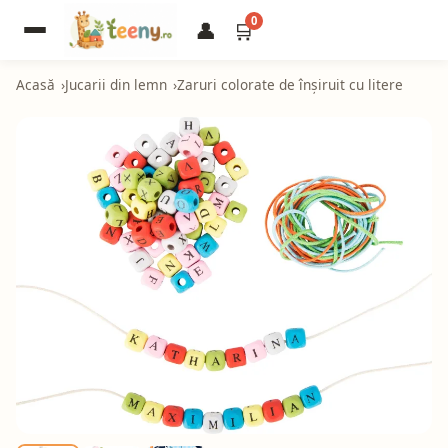
0
👤
🛒
Acasă
Jucarii din lemn
Zaruri colorate de înșiruit cu litere