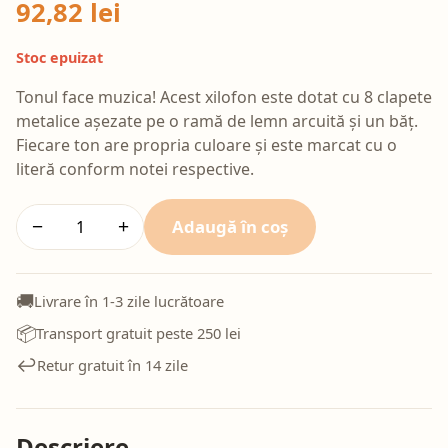
92,82 lei
Stoc epuizat
Tonul face muzica! Acest xilofon este dotat cu 8 clapete
metalice așezate pe o ramă de lemn arcuită și un băț.
Fiecare ton are propria culoare și este marcat cu o
literă conform notei respective.
Adaugă în coș
−
+
🚚
Livrare în 1-3 zile lucrătoare
📦
Transport gratuit peste 250 lei
↩️
Retur gratuit în 14 zile
Descriere