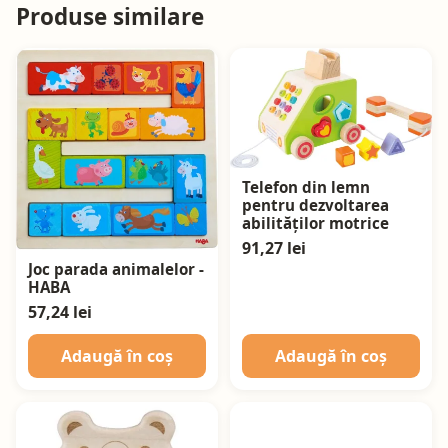
Produse similare
Telefon din lemn
pentru dezvoltarea
abilităților motrice
91,27 lei
Joc parada animalelor -
HABA
57,24 lei
Adaugă în coș
Adaugă în coș