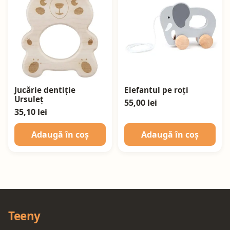
Jucărie dentiție
Elefantul pe roți
Ursuleț
55,00 lei
35,10 lei
Adaugă în coș
Adaugă în coș
Teeny