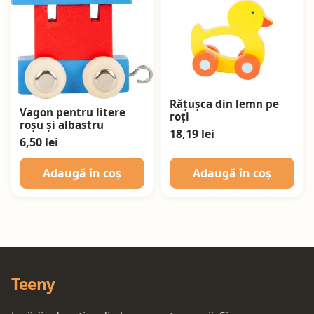
Rățușca din lemn pe
Vagon pentru litere
roți
roșu și albastru
18,19 lei
6,50 lei
Adaugă în coș
Adaugă în coș
Teeny