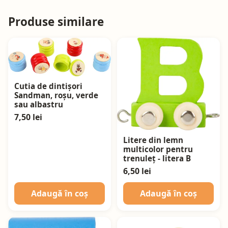
Produse similare
Cutia de dintișori
Sandman, roșu, verde
sau albastru
7,50 lei
Litere din lemn
multicolor pentru
trenuleț - litera B
6,50 lei
Adaugă în coș
Adaugă în coș