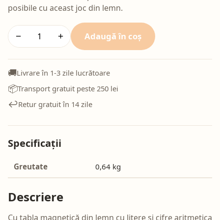
posibile cu aceast joc din lemn.
Adaugă în coș
−
+
🚚
Livrare în 1-3 zile lucrătoare
📦
Transport gratuit peste 250 lei
↩️
Retur gratuit în 14 zile
Specificații
Greutate
0,64 kg
Descriere
Cu tabla magnetică din lemn cu litere și cifre aritmetica