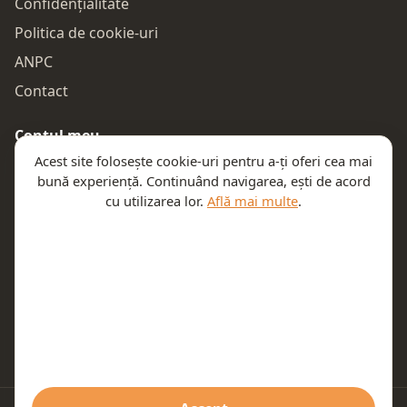
Confidențialitate
Politica de cookie-uri
ANPC
Contact
Contul meu
Acest site folosește cookie-uri pentru a-ți oferi cea mai
Autentificare
bună experiență. Continuând navigarea, ești de acord
Comenzile mele
cu utilizarea lor.
Află mai multe
.
Coșul meu
Te ajutăm
Email:
contact@teeny.ro
Telefon:
0757319308