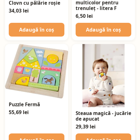
multicolor pentru
Clovn cu pălărie roșie
trenuleț - litera F
34,03 lei
6,50 lei
Adaugă în coș
Adaugă în coș
Puzzle Fermă
55,69 lei
Steaua magică - jucărie
de apucat
29,39 lei