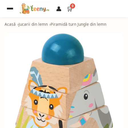
0
👤
🛒
Acasă
Jucarii din lemn
Piramidă turn Jungle din lemn