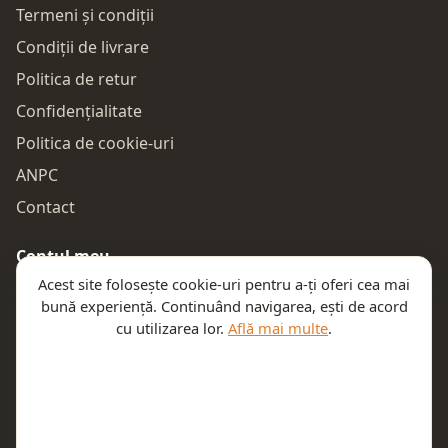
Termeni și condiții
Condiții de livrare
Politica de retur
Confidențialitate
Politica de cookie-uri
ANPC
Contact
Contul meu
Acest site folosește cookie-uri pentru a-ți oferi cea mai
Autentificare
bună experiență. Continuând navigarea, ești de acord
Comenzile mele
cu utilizarea lor.
Află mai multe
.
Coșul meu
Te ajutăm
Email:
contact@teeny.ro