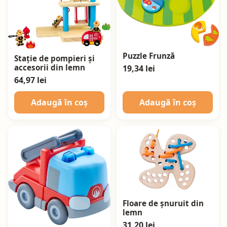
Puzzle Frunză
Stație de pompieri și
accesorii din lemn
19,34 lei
64,97 lei
Adaugă în coș
Adaugă în coș
Floare de șnuruit din
lemn
31,20 lei