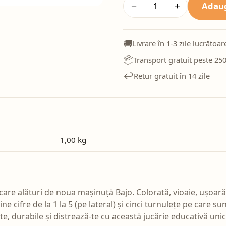
Adaug
−
+
🚚
Livrare în 1-3 zile lucrătoar
📦
Transport gratuit peste 250
↩️
Retur gratuit în 14 zile
1,00 kg
lecare alături de noua mașinuță Bajo. Colorată, vioaie, ușoară
ne cifre de la 1 la 5 (pe lateral) și cinci turnulețe pe care 
ate, durabile și distrează-te cu această jucărie educativă unic