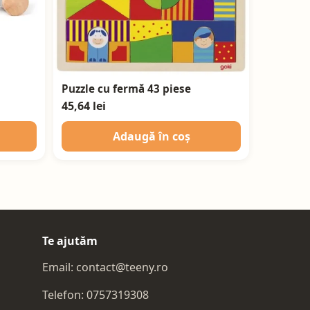
Puzzle cu fermă 43 piese
45,64 lei
Adaugă în coș
Te ajutăm
Email:
contact@teeny.ro
Telefon:
0757319308