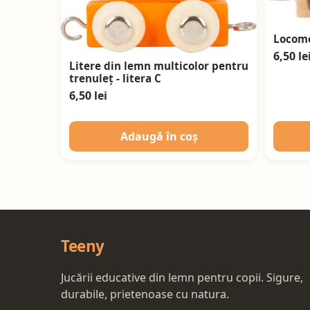
Locomo
6,50 le
Litere din lemn multicolor pentru
trenuleț - litera C
6,50 lei
Adaugă în coș
Teeny
Jucării educative din lemn pentru copii. Sigure,
durabile, prietenoase cu natura.