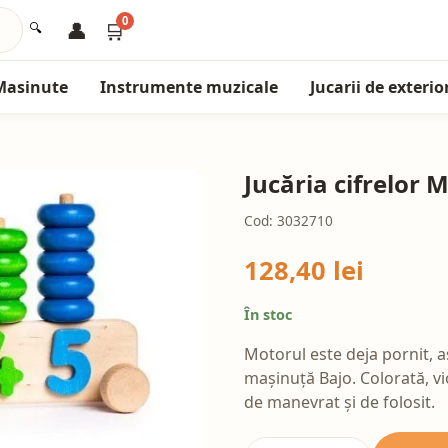
0
👤
🛒
🔍
Masinute
Instrumente muzicale
Jucarii de exterio
Jucăria cifrelor 
Cod: 3032710
128,40 lei
În stoc
Motorul este deja pornit, aș
mașinuță Bajo. Colorată, vi
de manevrat și de folosit.