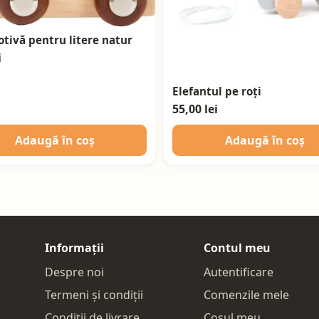
tivă pentru litere natur
i
Elefantul pe roți
55,00 lei
Adaugă în coș
Adaugă în coș
Informații
Contul meu
Despre noi
Autentificare
Termeni și condiții
Comenzile mele
Condiții de livrare
Coșul meu