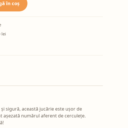
ă în coș
e
 lei
 și sigură, această jucărie este ușor de
sunt așezată numărul aferent de cerculețe.
ă!