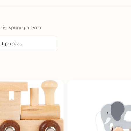
e își spune părerea!
st produs.