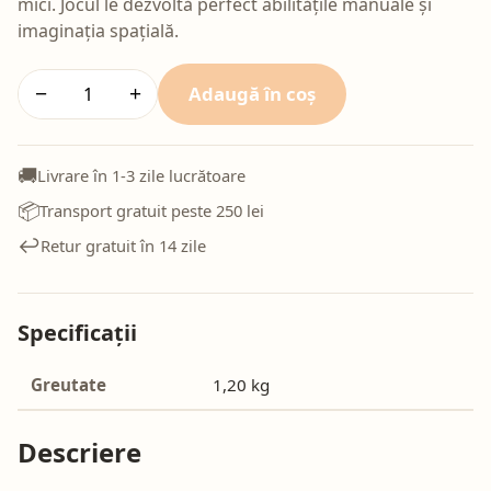
mici. Jocul le dezvoltă perfect abilitățile manuale și
imaginația spațială.
Adaugă în coș
−
+
🚚
Livrare în 1-3 zile lucrătoare
📦
Transport gratuit peste 250 lei
↩️
Retur gratuit în 14 zile
Specificații
Greutate
1,20 kg
Descriere