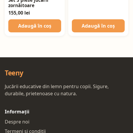
Set 3 piese jucării
zornăitoare
155,00 lei
Adaugă în coș
Adaugă în coș
Teeny
Jucării educative din lemn pentru copii. Sigure,
durabile, prietenoase cu natura.
Informații
Despre noi
Termeni și condiții