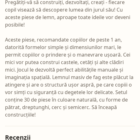
Pregătiți-vă să construiți, dezvoltați, creați - fiecare
copil visează să descopere lumea din jurul său! Cu
aceste piese de lemn, aproape toate ideile vor deveni
posibile!
Aceste piese, recomandate copiilor de peste 1 an,
datorită formelor simple și dimensiunilor mari, le
permit copiilor o prindere și o manevrare ușoară. Cei
mici vor putea construi castele, cetăți și alte clădiri
mici. Jocul le dezvoltă perfect abilitățile manuale și
imaginația spațială. Lemnul masiv de fag este plăcut la
atingere și are o structură ușor aspră, pe care copiii o
vor simți cu siguranță cu degetele lor delicate. Setul
conține 30 de piese în culoare naturală, cu forme de
pătrat, dreptunghi, cerc și semicerc. Să înceapă
construcțiile!
Recenzii