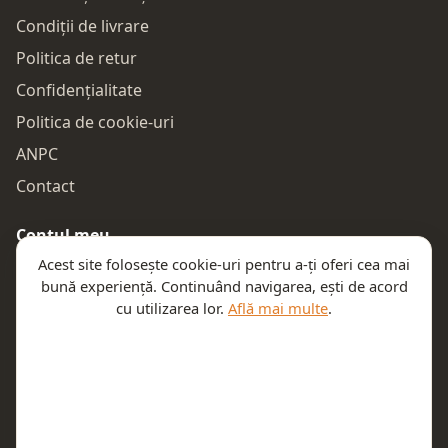
Condiții de livrare
Politica de retur
Confidențialitate
Politica de cookie-uri
ANPC
Contact
Contul meu
Acest site folosește cookie-uri pentru a-ți oferi cea mai
Autentificare
bună experiență. Continuând navigarea, ești de acord
Comenzile mele
cu utilizarea lor.
Află mai multe
.
Coșul meu
Te ajutăm
Email:
contact@teeny.ro