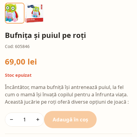
Bufnița și puiul pe roți
Cod: 605846
69,00 lei
Stoc epuizat
Încântător, mama bufniță își antrenează puiul, la fel
cum o mamă își învață copilul pentru a înfrunta viața.
Această jucărie pe roți oferă diverse opțiuni de joacă :
Adaugă în coș
−
+