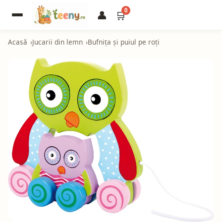
0
👤
🛒
Acasă
Jucarii din lemn
Bufnița și puiul pe roți