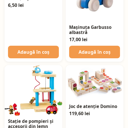
6,50 lei
Mașinuța Garbusso
albastră
17,00 lei
Adaugă în coș
Adaugă în coș
Joc de atenție Domino
119,60 lei
Stație de pompieri și
accesorii din lemn