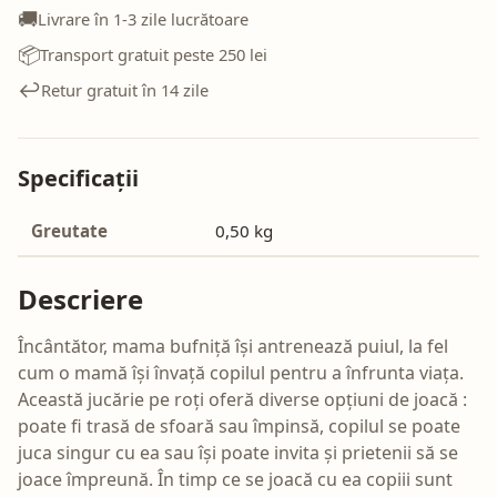
🚚
Livrare în 1-3 zile lucrătoare
📦
Transport gratuit peste 250 lei
↩️
Retur gratuit în 14 zile
Specificații
Greutate
0,50 kg
Descriere
Încântător, mama bufniță își antrenează puiul, la fel
cum o mamă își învață copilul pentru a înfrunta viața.
Această jucărie pe roți oferă diverse opțiuni de joacă :
poate fi trasă de sfoară sau împinsă, copilul se poate
juca singur cu ea sau își poate invita și prietenii să se
joace împreună. În timp ce se joacă cu ea copiii sunt