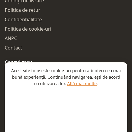
Condiții de livrare
Politica de retur
Confidențialitate
Politica de cookie-uri
ANPC
Contact
Contul meu
Acest site folosește cookie-uri pentru a-ți oferi cea mai
Autentificare
bună experiență. Continuând navigarea, ești de acord
Comenzile mele
cu utilizarea lor.
Află mai multe
.
Coșul meu
Te ajutăm
Email:
contact@teeny.ro
Telefon:
0757319308