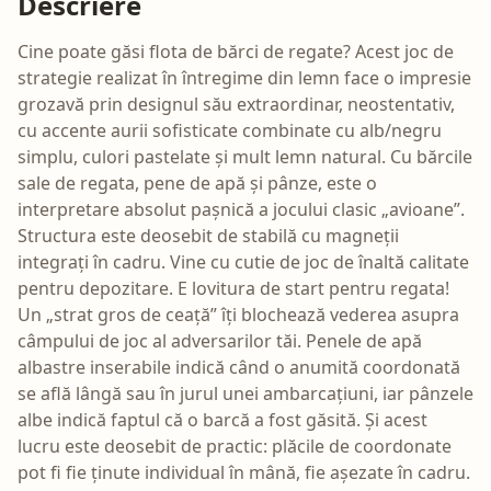
Descriere
Cine poate găsi flota de bărci de regate? Acest joc de
strategie realizat în întregime din lemn face o impresie
grozavă prin designul său extraordinar, neostentativ,
cu accente aurii sofisticate combinate cu alb/negru
simplu, culori pastelate și mult lemn natural. Cu bărcile
sale de regata, pene de apă și pânze, este o
interpretare absolut pașnică a jocului clasic „avioane”.
Structura este deosebit de stabilă cu magneții
integrați în cadru. Vine cu cutie de joc de înaltă calitate
pentru depozitare. E lovitura de start pentru regata!
Un „strat gros de ceață” îți blochează vederea asupra
câmpului de joc al adversarilor tăi. Penele de apă
albastre inserabile indică când o anumită coordonată
se află lângă sau în jurul unei ambarcațiuni, iar pânzele
albe indică faptul că o barcă a fost găsită. Și acest
lucru este deosebit de practic: plăcile de coordonate
pot fi fie ținute individual în mână, fie așezate în cadru.