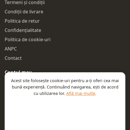
Termeni și condiții
Condiții de livrare
Politica de retur
Confidențialitate
Politica de cookie-uri
ANPC
Contact
Contul meu
Acest site folosește cookie-uri pentru a-ți oferi cea mai
Autentificare
bună experiență. Continuând navigarea, ești de acord
Comenzile mele
cu utilizarea lor.
Află mai multe
.
Coșul meu
Te ajutăm
Email:
contact@teeny.ro