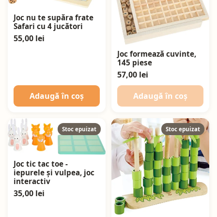
Joc nu te supăra frate
Safari cu 4 jucători
55,00 lei
Joc formează cuvinte,
145 piese
57,00 lei
Adaugă în coș
Adaugă în coș
Stoc epuizat
Stoc epuizat
Joc tic tac toe -
iepurele și vulpea, joc
interactiv
35,00 lei