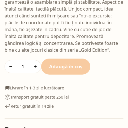
garantează o asamblare simplă și stabilitate. Aspect de
înaltă calitate, tactilă plăcută. Un joc compact, ideal
atunci când sunteți în mișcare sau într-o excursie:
plăcile de coordonate pot fi fie ținute individual în
mână, fie așezate în cadru. Vine cu cutie de joc de
înaltă calitate pentru depozitare. Promovează
gândirea logică și concentrarea. Se potrivește foarte
bine cu alte jocuri clasice din seria „Gold Edition”.
Adaugă în coș
−
+
🚚
Livrare în 1-3 zile lucrătoare
📦
Transport gratuit peste 250 lei
↩️
Retur gratuit în 14 zile