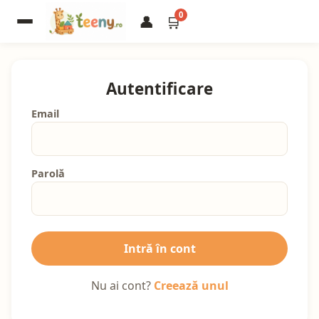
0
👤
🛒
Autentificare
Email
Parolă
Intră în cont
Nu ai cont?
Creează unul