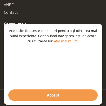
ANPC
Contact
Contul meu
Acest site folosește cookie-uri pentru a-ți oferi cea mai
Autentificare
bună experiență. Continuând navigarea, ești de acord
Comenzile mele
cu utilizarea lor.
Află mai multe
.
Coșul meu
Te ajutăm
Email:
contact@teeny.ro
Telefon:
0757319308
Accept
© 2026 Teeny. Toate drepturile rezervate.