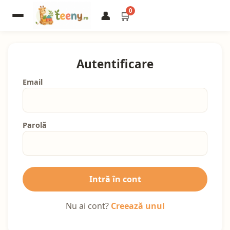
0
👤
🛒
Autentificare
Email
Parolă
Intră în cont
Nu ai cont?
Creează unul