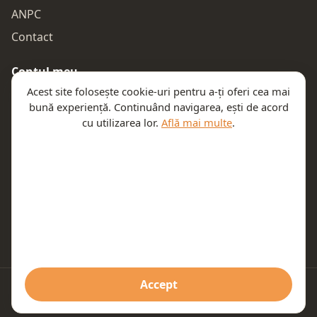
ANPC
Contact
Contul meu
Acest site folosește cookie-uri pentru a-ți oferi cea mai
Autentificare
bună experiență. Continuând navigarea, ești de acord
Comenzile mele
cu utilizarea lor.
Află mai multe
.
Coșul meu
Te ajutăm
Email:
contact@teeny.ro
Telefon:
0757319308
Accept
© 2026 Teeny. Toate drepturile rezervate.