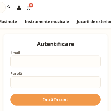
0
👤
🛒
🔍
Masinute
Instrumente muzicale
Jucarii de exterio
Autentificare
Email
Parolă
Intră în cont