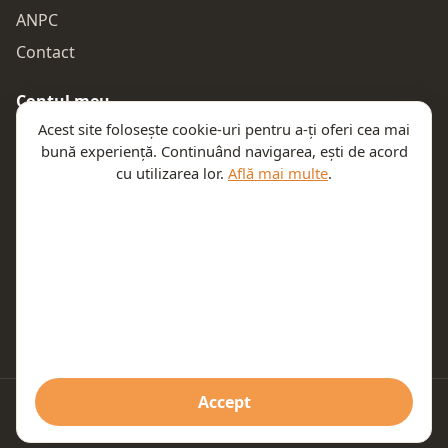
ANPC
Contact
Contul meu
Acest site folosește cookie-uri pentru a-ți oferi cea mai
Autentificare
bună experiență. Continuând navigarea, ești de acord
Comenzile mele
cu utilizarea lor.
Află mai multe
.
Coșul meu
Te ajutăm
Email:
contact@teeny.ro
Telefon:
0757319308
Accept
© 2026 Teeny. Toate drepturile rezervate.