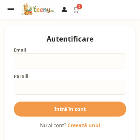
0
👤
🛒
Autentificare
Email
Parolă
Intră în cont
Nu ai cont?
Creează unul