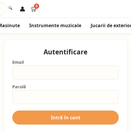
0
👤
🛒
🔍
Masinute
Instrumente muzicale
Jucarii de exterio
Autentificare
Email
Parolă
Intră în cont