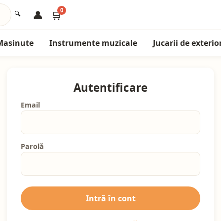
0
👤
🛒
🔍
Masinute
Instrumente muzicale
Jucarii de exterio
Autentificare
Email
Parolă
Intră în cont