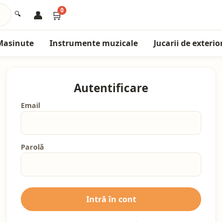
0
👤
🛒
🔍
Masinute
Instrumente muzicale
Jucarii de exterio
Autentificare
Email
Parolă
Intră în cont