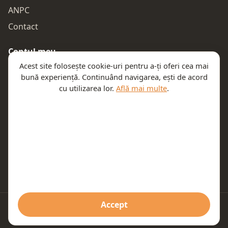
ANPC
Contact
Contul meu
Acest site folosește cookie-uri pentru a-ți oferi cea mai
Autentificare
bună experiență. Continuând navigarea, ești de acord
Comenzile mele
cu utilizarea lor.
Află mai multe
.
Coșul meu
Te ajutăm
Email:
contact@teeny.ro
Telefon:
0757319308
Accept
© 2026 Teeny. Toate drepturile rezervate.