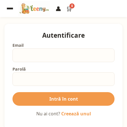
0
👤
🛒
Autentificare
Email
Parolă
Intră în cont
Nu ai cont?
Creează unul